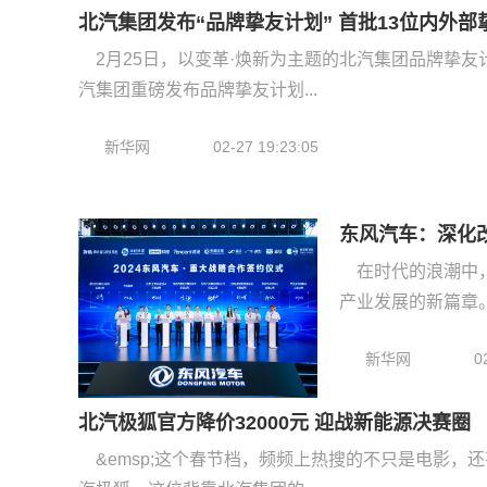
北汽集团发布“品牌挚友计划” 首批13位内外部
2月25日，以变革·焕新为主题的北汽集团品牌挚
汽集团重磅发布品牌挚友计划...
新华网
02-27 19:23:05
东风汽车：深化
在时代的浪潮中
产业发展的新篇章。作
新华网
0
北汽极狐官方降价32000元 迎战新能源决赛圈
&emsp;这个春节档，频频上热搜的不只是电影，