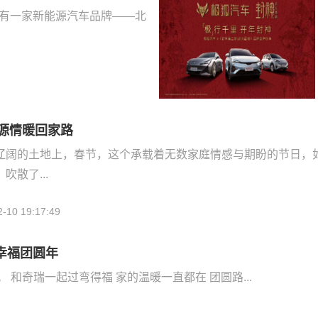
还有一家新能源汽车品牌——北
启源情暖回家路
辽阔的土地上，春节，这个承载着无数家庭情感与期盼的节日，
散了...
2-10 19:17:49
的幸福团圆年
温暖旅程，归途有爱，奇瑞风云T8助力幸福团圆年。 和奇瑞一起过弯得福 家的温暖一直都在 团圆路...