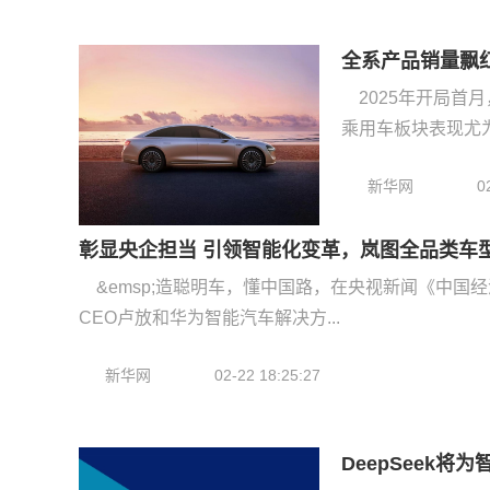
全系产品销量飘红
2025年开局首
乘用车板块表现尤为亮
新华网
0
彰显央企担当 引领智能化变革，岚图全品类车
&emsp;造聪明车，懂中国路，在央视新闻《中国
CEO卢放和华为智能汽车解决方...
新华网
02-22 18:25:27
DeepSeek将