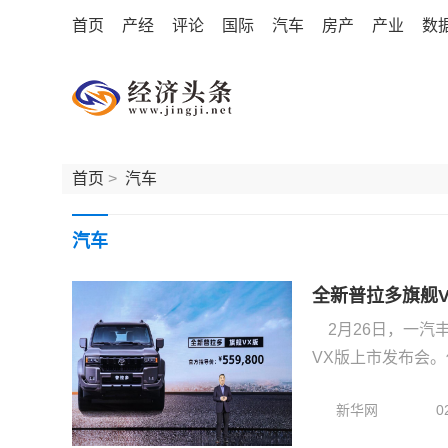
首页
产经
评论
国际
汽车
房产
产业
数
首页
>
汽车
汽车
全新普拉多旗舰V
2月26日，一
VX版上市发布会。伴
新华网
0