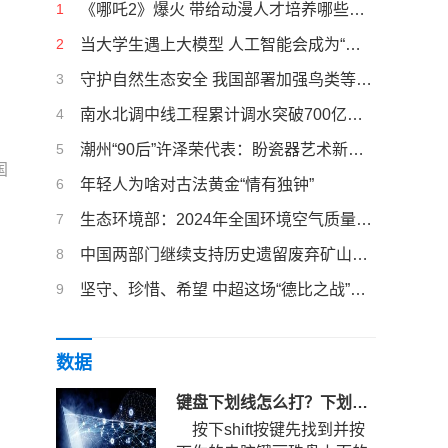
1
《哪吒2》爆火 带给动漫人才培养哪些启示
2
当大学生遇上大模型 人工智能会成为“偷懒神器”吗？
3
守护自然生态安全 我国部署加强鸟类等野生动植物保护
4
南水北调中线工程累计调水突破700亿立方米
5
潮州“90后”许泽荣代表：盼瓷器艺术新品燃爆全球
国
6
年轻人为啥对古法黄金“情有独钟”
7
生态环境部：2024年全国环境空气质量稳中向好
8
中国两部门继续支持历史遗留废弃矿山生态修复
9
坚守、珍惜、希望 中超这场“德比之战”的三重叙事
数据
键盘下划线怎么打？下划线快捷键是哪个？
按下shift按键先找到并按