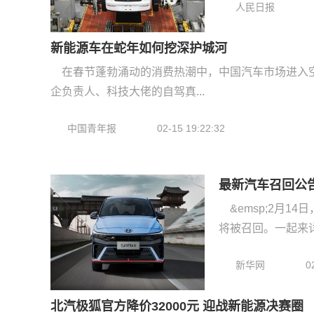
人民日报
新能源车在蛇年如何挖深护城河
在春节蓬勃涌动的消费热潮中，中国汽车市场进入
企负责人、科技大佬的自驾真...
中国青年报
02-15 19:22:32
最新汽车召回公
&emsp;2月
将被召回。一起来详
新华网
0
北汽极狐官方降价32000元 迎战新能源决赛圈