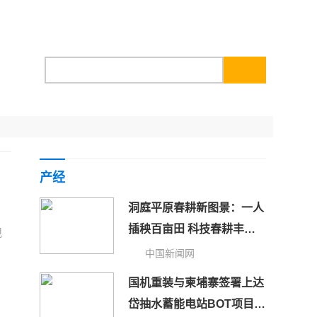
产经
洞庭平原春耕新图景：一人
插秧百亩田 科技春耕丰粮
舰
仓
中国新闻网
国机重装与柬埔寨签署上达
岱抽水蓄能电站BOT项目协