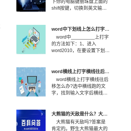
下你的电脑键丽珠盘上面的
shift按键，切换到英文输入
法状态。键盘下划线怎么
打?...
主
word中下划线上怎么打字？下划线怎么固定不随字走？
word中_________上打字
的方法如下：1、进入
word2010，在要设置下划线
的位置输入空格，然后选中
空格，点...
word横线上打字横线往后移怎么办？word横线上打字怎么居中？
word横线上打字横线往后
移怎么办?选中横线跑的文
字，找到输入文字后横线跑
的那几个文字，选中文字。
查看...
大熊猫的天敌是什么？大熊猫的战斗力到底有多强？
大熊猫有天敌吗?答案是
肯定的。野生大熊猫最大的