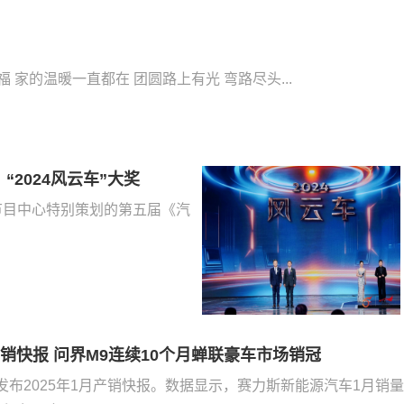
团圆时刻，奇瑞用心送你回家。 和奇瑞一起过弯得福 家的温暖一直都在 团圆路上有光 弯路尽头...
2024风云车”大奖
节目中心特别策划的第五届《汽
销快报 问界M9连续10个月蝉联豪车市场销冠
发布2025年1月产销快报。数据显示，赛力斯新能源汽车1月销