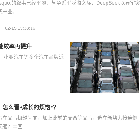
上车&rsquo;的叙事已经平淡、甚至近乎泛滥之际，DeepSeek以异军
业。1...
02-15 19:33:16
补能效率再提升
车、小鹏汽车等多个汽车品牌近
，怎么看“成长的烦恼”？
汽车品牌极越闪崩，加上此前的高合等品牌，造车新势力接连倒
题？中国...