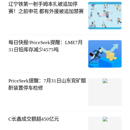
辽宁铁第一射手姆本扎被追加停
赛！之前申花 都有外援被追加禁赛
80后体育大蜀
黍
07-31
20:33:20
每日快报!PriceSeek提醒：LME7月
31日铅库存减少4575吨
生意社
07-31
18:07:32
PriceSeek提醒：7月31日山东兖矿醋
酐装置停车检修
生意社
07-31
18:09:52
C长鑫成交额超450亿元