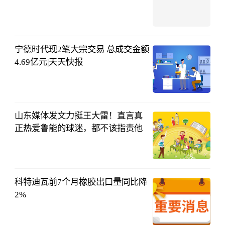
应急管理部
08-06
18:33:17
宁德时代现2笔大宗交易 总成交金额
4.69亿元|天天快报
证券时报网
08-06
17:54:36
山东媒体发文力挺王大雷！直言真
正热爱鲁能的球迷，都不该指责他
振刚说足球
08-06
16:23:31
科特迪瓦前7个月橡胶出口量同比降
2%
生意社