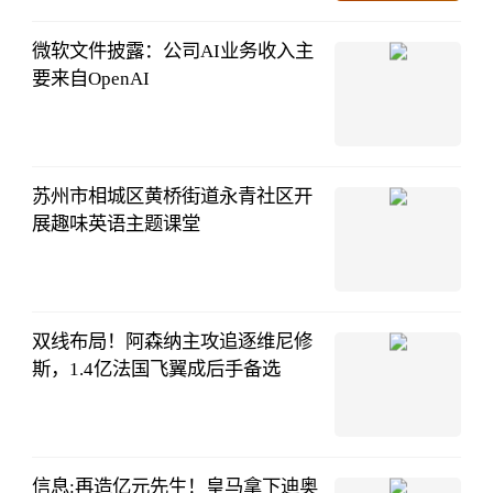
08-06
16:15:25
微软文件披露：公司AI业务收入主
要来自OpenAI
IT之家
08-06
13:33:45
苏州市相城区黄桥街道永青社区开
展趣味英语主题课堂
紫牛新闻
08-06
13:33:24
双线布局！阿森纳主攻追逐维尼修
斯，1.4亿法国飞翼成后手备选
夜白侃球
08-06
12:30:40
信息:再造亿元先生！皇马拿下迪奥