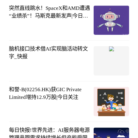
突然直线跳水！SpaceX和AMD遭遇
“业绩杀”！马斯克最新发声|今日热
搜
券商中国
08-05
08:08:09
脑机接口技术借AI实现脑活动转文
字_快报
科技日报
08-05
07:03:21
和誉-B(02256.HK)获GIC Private
Limited增持12.9万股|今日关注
格隆汇
08-05
06:11:35
每日快报!世界先进：AI服务器电源
管理晶圆需求持续增长但产能受限