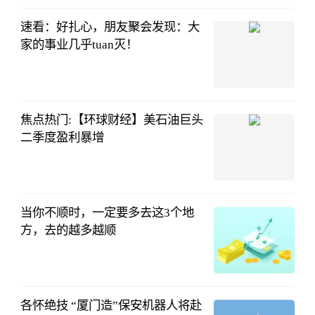
13:08:43
速看：好扎心，朋友聚会发现：大
家的事业几乎tuan灭！
黯泉
08-01
11:24:31
焦点热门:【环球财经】美石油巨头
二季度盈利暴增
新浪网
08-01
10:13:16
当你不顺时，一定要多去这3个地
方，去的越多越顺
经济观察报
08-01
10:00:15
各怀绝技 “厦门造”保安机器人将赴