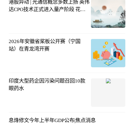
港股异动 | 光通信概念多数上扬 英伟
达CPO技术正式进入量产阶段 花旗
指近期板块迎多重催化_今日报
智通财经
08-03
13:03:08
2026年安徽省桨板公开赛（宁国
站）在青龙湾开赛
大皖新闻
08-03
12:13:42
印度大型药企因污染问题召回10款
眼药水
新华网
08-03
11:19:25
息烽修文今年上半年GDP公布|焦点消息