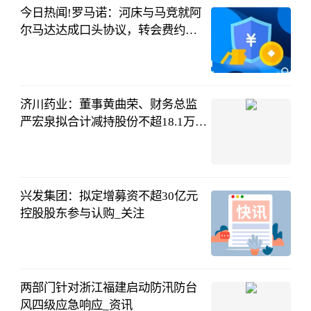
今日热闻!罗马诺：河床与马竞就阿
尔马达达成口头协议，转会费约
2000万欧
懂球帝
08-06
20:27:01
济川药业：董事黄曲荣、财务总监
严宏泉拟合计减持股份不超18.1万
股|最新资讯
证券时报网
08-06
19:09:46
兴发集团：拟定增募资不超30亿元
控股股东参与认购_关注
证券时报网
08-06
19:04:06
两部门针对浙江福建启动防汛防台
风四级应急响应_资讯