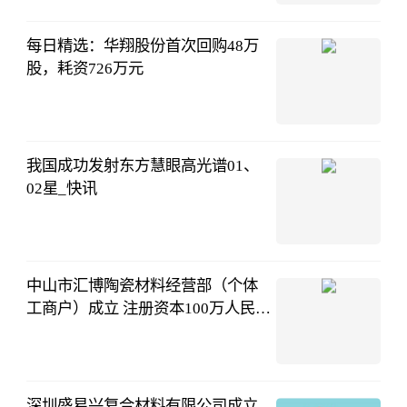
08-05
16:12:57
每日精选：华翔股份首次回购48万
股，耗资726万元
财中社
08-05
16:07:16
我国成功发射东方慧眼高光谱01、
02星_快讯
新浪网
08-05
14:25:24
中山市汇博陶瓷材料经营部（个体
工商户）成立 注册资本100万人民币
今日热讯
和讯网
08-05
12:58:42
深圳盛易兴复合材料有限公司成立