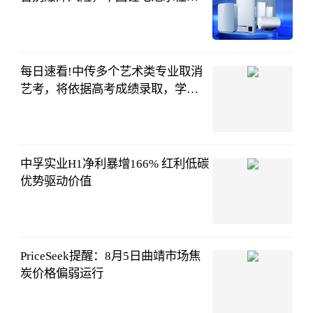
结剂从海洋里“长”出来_新视野
界面新闻
08-05
18:33:19
每日速看!中传多个艺术类专业取消
艺考，将依据高考成绩录取，学校
招生办回应：系上级规定，与考生
钱江视频、中
个人报考无关，招生计划及具体名
国新闻网、红
08-05
额需等待正式发布
星新闻
17:35:45
中孚实业H1净利暴增166% 红利低碳
优势驱动价值
中财网
08-05
17:31:20
PriceSeek提醒：8月5日曲靖市场焦
炭价格偏弱运行
生意社