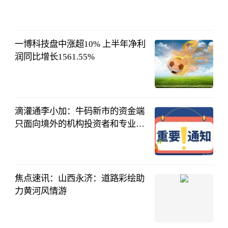
贵阳网·贵阳
新闻
08-03
11:17:51
一博科技盘中涨超10% 上半年净利
润同比增长1561.55%
上海证券报·
中国证券网
08-03
09:56:25
滴灌通李小加：牛码新市的资金端
只面向境外的机构投资者和专业投
资者开放
界面新闻
08-03
09:56:12
焦点速讯：山西永济：道路彩绘助
力黄河风情游
新浪网
08-03