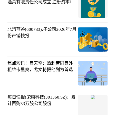
渔具有限责任公司成立 注册资本1万
人民币
和讯网
08-03
06:03:42
北汽蓝谷(600733):子公司2026年7月
份产销快报
中财网
08-02
19:24:48
焦点短讯！意天空：热刺若同意外
租维卡里奥，尤文将把他列为首选
懂球帝
08-02
16:31:53
每日快报!荣旗科技(301360.SZ)：累
计回购33万股公司股份