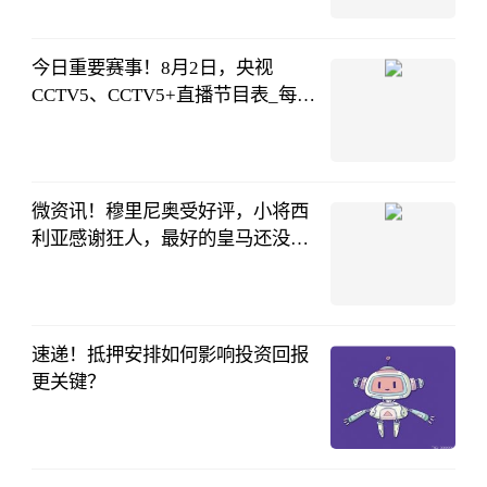
格隆汇
08-02
16:02:28
今日重要赛事！8月2日，央视
CCTV5、CCTV5+直播节目表_每日
关注
薇说体育
08-02
13:32:59
微资讯！穆里尼奥受好评，小将西
利亚感谢狂人，最好的皇马还没有
到来呢
足坛刘脂导
08-02
13:32:22
速递！抵押安排如何影响投资回报
更关键？
和讯网
08-02
12:08:37