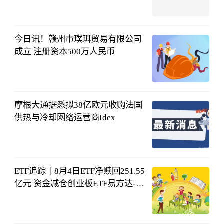
中国能建广东
院
08-05
11:23:03
今日讯！赣州市璞珥贸易有限公司
成立 注册资本500万人民币
和讯网
08-05
10:01:38
摩根大通据悉拟38亿欧元收购法国
供热与冷却网络运营商Idex
界面新闻
08-05
08:59:01
ETF追踪丨8月4日ETF净赎回251.55
亿元 资金减仓创业板ETF易方达-观
热点
东方财富研究
中心
08-05
09:00:39