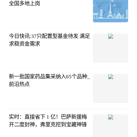
全国多地上岗
厦门日报
08-01
09:18:49
今日快讯:37只配置型基金待发 满足
求稳资金需求
上海证券报
08-01
07:30:16
新一批国家药品集采纳入65个品种_
前沿热点
新华社
08-01
07:14:04
实时：直接省下 1 亿！巴萨新援梅
开二度封神，弗里克挖到宝藏神锋