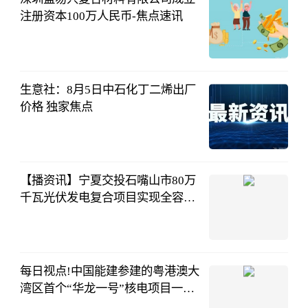
注册资本100万人民币-焦点速讯
和讯网
08-05
12:55:00
生意社：8月5日中石化丁二烯出厂
价格 独家焦点
生意社
08-05
12:07:44
【播资讯】宁夏交投石嘴山市80万
千瓦光伏发电复合项目实现全容量
并网
宁夏国资委
08-05
11:24:49
每日视点!中国能建参建的粤港澳大
湾区首个“华龙一号”核电项目一期
工程全面建成投运