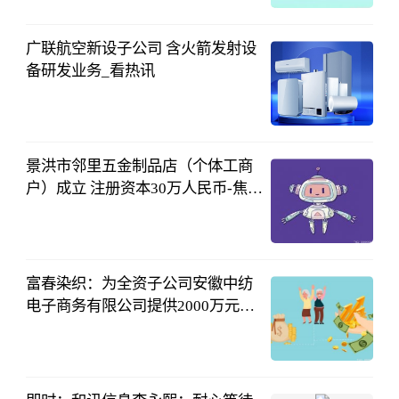
08-04
17:17:07
广联航空新设子公司 含火箭发射设
备研发业务_看热讯
证券时报网
08-04
17:13:54
景洪市邻里五金制品店（个体工商
户）成立 注册资本30万人民币-焦点
观察
和讯网
08-04
16:00:30
富春染织：为全资子公司安徽中纺
电子商务有限公司提供2000万元担
保
南方财经网
08-04
16:07:06