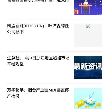
财联社
08-04
21:30:30
凯盛新能(01108.HK)：叶沛森辞任
公司秘书
格隆汇
08-04
19:11:38
生意社：8月4日浙江地区醋酸市场
平稳观望
生意社
08-04
18:06:02
万华化学：烟台产业园MDI装置停
产检修
证券时报网