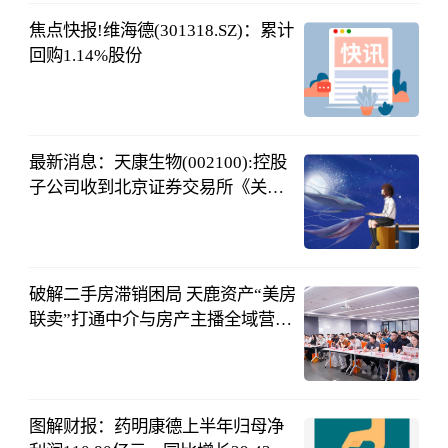
19:27:56
焦点快报!维海德(301318.SZ)：累计
回购1.14%股份
格隆汇
08-03
18:56:35
最新消息：天康生物(002100):控股
子公司收到北京证券交易所《关于
终止对天康制药股份有限公司公开
中财网
发行股票并在北京证券交易所上市
08-03
审核的决定》公告
18:36:18
破解二手房滞销困局 天鹿资产“美房
联卖”打通中介与房产主播全域营销
链路
今日热点网
08-03
18:17:59
图解财报：药明康德上半年归母净