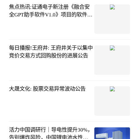
焦点热讯:证通电子新注册《融合安
全GPT助手软件V1.0》项目的软件著
作权
证券之星企业
动态
08-06
06:06:00
每日播报!王府井: 王府井关于以集中
竞价交易方式回购股份的进展公告
证券之星
08-05
20:03:35
大晟文化: 股票交易异常波动公告
证券之星
08-05
20:08:49
活力中国调研行｜导电性提升30%，
告别爆炸风险，中国锂电池水性粘