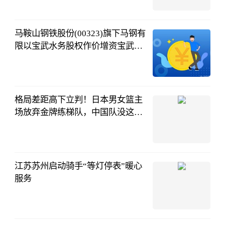
奶盖熊本熊
08-01
06:40:19
马鞍山钢铁股份(00323)旗下马钢有
限以宝武水务股权作价增资宝武环
科 布局绿色环保产业
智通财经
08-01
06:12:59
格局差距高下立判！日本男女篮主
场放弃金牌练梯队，中国队没这魄
力 热议
弄月公子
07-31
22:24:11
江苏苏州启动骑手“等灯停表”暖心
服务
新华网
07-31
21:32:25