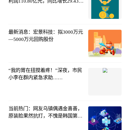
利润110.80亿元，同比增长29.43%_
微头条
东方财富
Choice数据
08-03
17:58:00
最新消息：宏景科技：拟3000万元
—5000万元回购股份
第一财经
08-03
18:08:49
“我的胃在扭搅着疼！”深夜，市民
小李在群内紧急求助……
鲁网
08-03
17:22:02
当前热门：网友乌镇偶遇金喜善，
原装脸果然抗打，不愧是韩国第一
美女！
娱乐顺风车