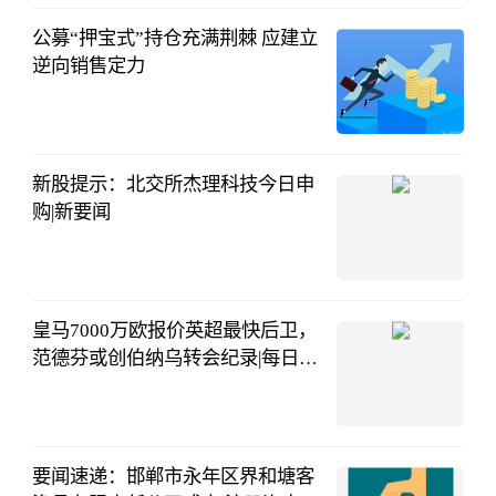
09:29:13
公募“押宝式”持仓充满荆棘 应建立
逆向销售定力
证券时报
08-03
07:55:00
新股提示：北交所杰理科技今日申
购|新要闻
证券时报
08-03
08:06:00
皇马7000万欧报价英超最快后卫，
范德芬或创伯纳乌转会纪录|每日短
讯
星耀国际足坛
08-03
06:27:09
要闻速递：邯郸市永年区界和塘客