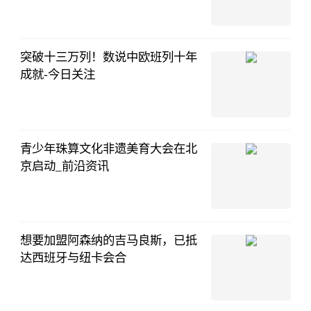
中国基金报
08-04
11:57:50
突破十三万列！数说中欧班列十年
成就-今日关注
中国经济网
08-04
11:32:45
青少年珠算文化非遗美育大会在北
京启动_前沿资讯
新浪网
08-03
20:23:53
想要加盟阿森纳的吉马良斯，已抵
达西班牙与纽卡会合
甜度百分百21
08-03