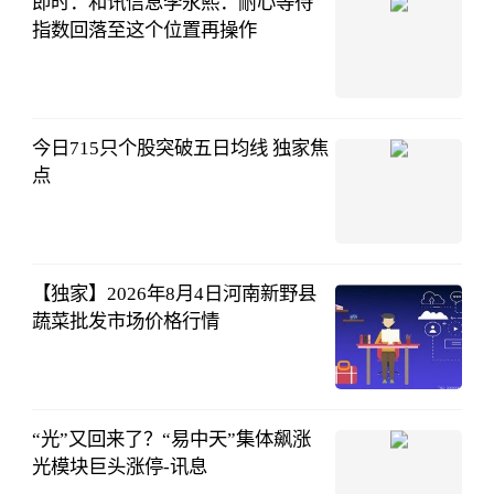
即时：和讯信息李永熙：耐心等待
指数回落至这个位置再操作
和讯财经
08-04
14:03:10
今日715只个股突破五日均线 独家焦
点
证券时报网
08-04
14:02:16
【独家】2026年8月4日河南新野县
蔬菜批发市场价格行情
农业农村部信
息中心
08-04
13:12:05
“光”又回来了？“易中天”集体飙涨
光模块巨头涨停-讯息