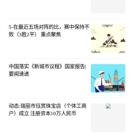
承压
深圳商报·读
创
08-01
21:07:09
5-在最近五场对阵的比，赛中保持不
败（3胜2平） 重点聚焦
懂球帝
08-01
19:28:41
中国落实《新城市议程》国家报告|
要闻速递
中华人民共和
国住房和城乡
08-01
建设部
15:30:27
动态:瑞丽市珏赏珠宝店（个体工商
户）成立 注册资本10万人民币
和讯网
08-01