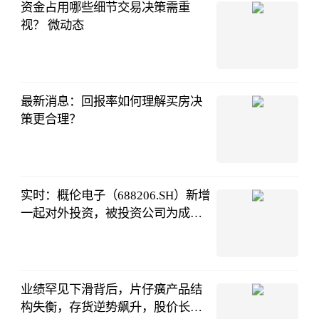
资金占用哪些细节交易决策需重
视？ 微动态
和讯网
08-02
09:59:21
最新消息：回报率如何理解买房决
策更合理？
和讯网
08-02
10:09:07
实时：概伦电子（688206.SH）新增
一起对外投资，被投资公司为成都
锐成芯微科技有限公司
证券之星APP
08-02
06:04:20
业绩罕见下滑背后，片仔癀产品结
构失衡，存货逆势飙升，股价长期