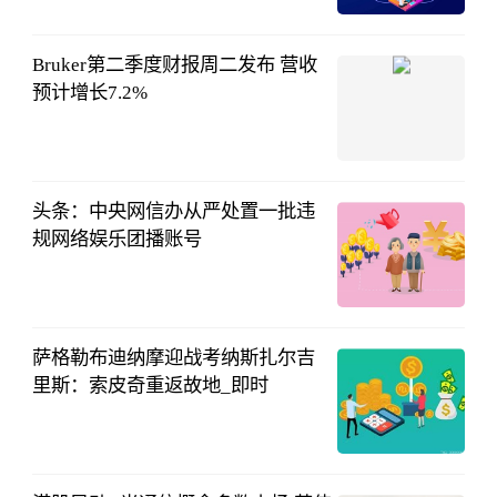
666
08-03
16:37:40
Bruker第二季度财报周二发布 营收
预计增长7.2%
中财网
08-03
15:33:59
头条：中央网信办从严处置一批违
规网络娱乐团播账号
新华网
08-03
15:33:39
萨格勒布迪纳摩迎战考纳斯扎尔吉
里斯：索皮奇重返故地_即时
浮萍足球
08-03
14:27:48