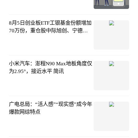
生意社
08-06
10:12:45
8月5日创业板ETF工银基金份额增加
70万份，重仓股中际旭创、宁德时
代、新易盛
证券之星APP
08-06
09:15:27
小米汽车：澎程N90 Max地板角度仅
为2.95°，接近水平 简讯
IT之家
08-06
07:35:04
广电总局：“活人感”“现实感”成今年
爆款网综特点
新华网
08-06
07:28:50