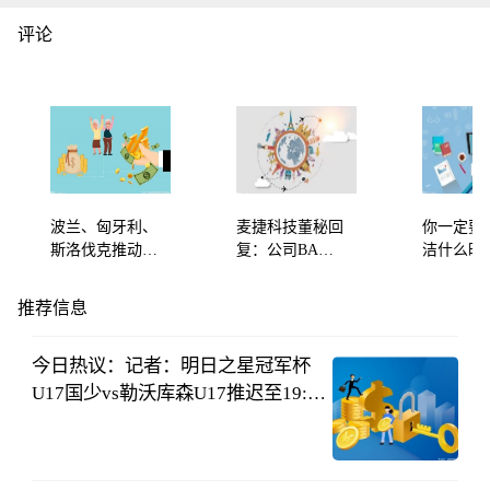
评论
波兰、匈牙利、
麦捷科技董秘回
你一定要
斯洛伐克推动乌
复：公司BAW
洁什么时
克兰延长粮食禁
项目现仍在针对
（你一定
令
项目团队及产品
何洁）
推荐信息
设计方向进行内
部调整，暂无其
今日热议：记者：明日之星冠军杯
他情况
U17国少vs勒沃库森U17推迟至19:45
开球
懂球帝
08-06
20:34:53