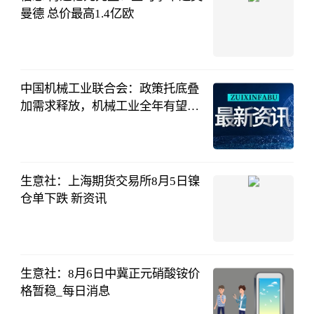
曼德 总价最高1.4亿欧
爱奇艺体育
08-06
11:37:02
中国机械工业联合会：政策托底叠
加需求释放，机械工业全年有望增
长5.5%左右
证券时报网
08-06
11:09:11
生意社：上海期货交易所8月5日镍
仓单下跌 新资讯
生意社
08-06
10:10:26
生意社：8月6日中冀正元硝酸铵价
格暂稳_每日消息