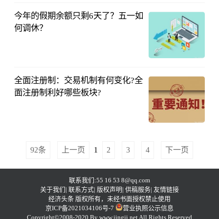
今年的假期余额只剩6天了？五一如
何调休？
中国财投网
2023-04-10
全面注册制：交易机制有何变化?全
面注册制利好哪些板块?
中国财投网
2023-04-10
92条
上一页
1
2
3
4
下一页
联系我们:55 16 53 8@qq.com
关于我们| 联系方式| 版权声明| 供稿服务| 友情链接
经济头条
版权所有，未经书面授权禁止使用
京ICP备2021034106号-7
营业执照公示信息
Copyright©2008-2020 By
www.jingji.net
All Rights Reserved