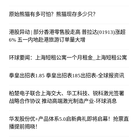
原始熊猫有多可怕？熊猫现存多少只？
港股异动 | 部分香港零售股走高 普拉达(01913)涨超
6% 五一内地赴港旅游订单量大增
环球要闻：上海短租公寓一个月租金_上海短租公寓
拳皇出招表1.85 拳皇出招表185出招表-全球报资讯
柏楚电子联合上海交大、华工科技、锐科激光签署
战略合作协议 推动高端激光制造产业-环球消息
华发股份优+产品体系5.0启新典礼即将启幕！抢票直
播提前揭晓！