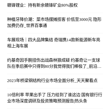
赣锋锂业：持有新余赣锋矿业80%股权
种植牙降价潮：菜市场摆摊揽客 价低至3000元 隐形
加费仍存_世界百事通
车展现场｜四大品牌集结 奇瑞携14款新能源新车亮
相上海车展
约基奇因手腕扭伤出战森林狼成疑 约基奇让一支球
队在季后赛中只得到80分我觉得我们棒极了_前沿资
讯
2023年桥梁钢结构行业市场全面分析_天天聚看点
10倍利率 苹果出手了 压力给到了谁这边 国有银行行
业市场深度调研及投资策略预测报告|热头条