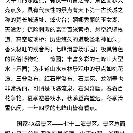
伏牛山的东起点，有伏牛山首之称。景区面积大
亮点多，具有代表性的景点有天下第一古长城之
称的楚长城遗址、烽火台；婀娜秀丽的玉女湖、
天潭湖；惊险刺激的高空百米索桥、悬空绝壁栈
道、高空玻璃桥；历史悠久的道教圣地神仙洞；
香火极旺的观音阁；七峰滑雪场乐园；极具特色
的民俗博物馆——憶园；丰富多彩的七峰山大型
水上乐园；游步道山水丛林景观中的景点如桃花
潭、三叠瀑布、红石崖瀑布、石景苑、龙湖等也
非常秀丽，可谓是飞瀑流泉，石洞奇幽。春看百
花争艳，夏季避暑戏水，秋季登高望远，冬季滑
雪休闲，一年四季的七峰山皆有看点。
国家4A级景区——七十二潭景区。景区总面