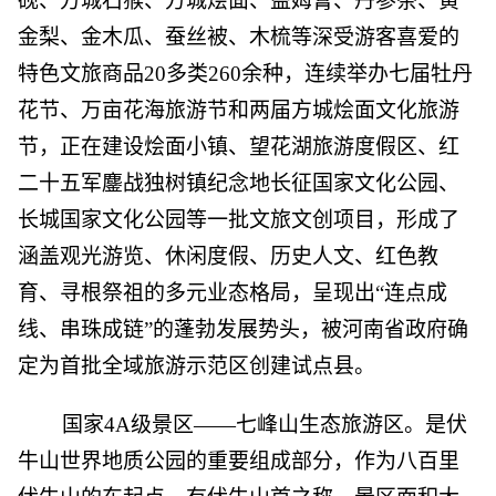
砚、方城石猴、方城烩面、益姆膏、丹参茶、黄
金梨、金木瓜、蚕丝被、木梳等深受游客喜爱的
特色文旅商品20多类260余种，连续举办七届牡丹
花节、万亩花海旅游节和两届方城烩面文化旅游
节，正在建设烩面小镇、望花湖旅游度假区、红
二十五军鏖战独树镇纪念地长征国家文化公园、
长城国家文化公园等一批文旅文创项目，形成了
涵盖观光游览、休闲度假、历史人文、红色教
育、寻根祭祖的多元业态格局，呈现出“连点成
线、串珠成链”的蓬勃发展势头，被河南省政府确
定为首批全域旅游示范区创建试点县。
国家4A级景区——七峰山生态旅游区。是伏
牛山世界地质公园的重要组成部分，作为八百里