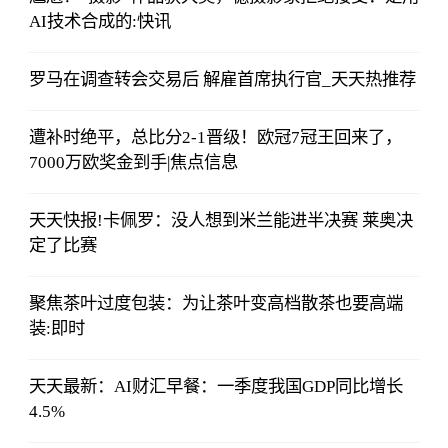
AI技术合成的:快讯
罗马在调查转会交易后 解雇首席执行官_天天热推荐
遭补时绝平，总比分2-1晋级！欧冠7冠王回来了，
7000万欧奖金到手|焦点信息
天天快报!卡佩罗：没人想到米兰能进半决赛 莱奥决
定了比赛
聚焦茶叶过度包装：为让茶叶变高档散茶也要高端
装:即时
天天最新：AI财汇早餐：一季度我国GDP同比增长
4.5%