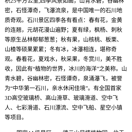
积25平方公里,四季风景如画，山青水碧，谷幽林
密，石怪潭奇，飞瀑流泉，是中国唯一的石川地
质奇观。石川景区四季各有看点：春有花，金黄
的连翘，元胡花漫山遍野；夏有绿，枫杨、刺秋
等原生丛林郁郁葱葱；秋有果，山核桃、板栗、
山楂等硕果累累；冬有冰，冰瀑相连，堪称奇
观。春看花，夏戏水，秋采果，冬赏川，美不胜
收，因此有“植物的世界，冰川的海洋”之美称。山
青水碧，谷幽林密，石怪谭奇，泉涌瀑飞，被誉
为“中华第一石川，亲水休闲佳境”。有全国首家
3D高空玻璃桥、高山滑草、玻璃滑道、空中飞
人、七彩滑道、石川漂流、空中飞船、星空小镇
等项目。