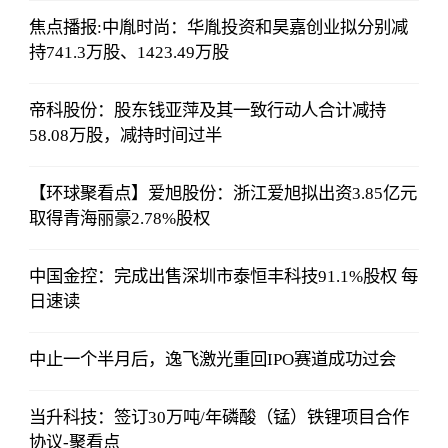
焦点播报:中胤时尚：华胤投资和昊嘉创业拟分别减
持741.3万股、1423.49万股
帝科股份：股东钱亚萍及其一致行动人合计减持
58.08万股，减持时间过半
【环球聚看点】爱旭股份：浙江爱旭拟出资3.85亿元
取得青海丽豪2.78%股权
中国金控：完成出售深圳市泰恒丰科技91.1%股权 每
日速读
中止一个半月后，逸飞激光重回IPO赛道成功过会
当升科技：签订30万吨/年磷酸（锰）铁锂项目合作
协议-聚看点