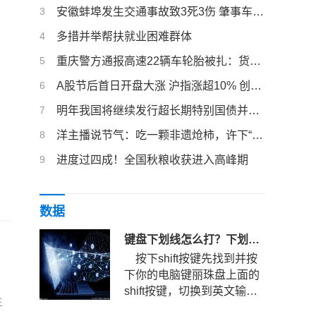
3
安徽蚌埠发生交通事故致3死3伤 肇事车辆驾驶人已被控制
4
多措并举帮扶就业困难群体
5
重庆警方通报高速22辆车轮胎被扎：货车掉落图钉，排除故意抛撒
6
A股节后首日开盘大涨 沪指涨超10% 创业板指涨超18%
7
明年我国将继续发行超长期特别国债并优化投向
8
洋主播说节气：吃一颗非遗炝柿，许下“柿柿如意”的愿望
9
进度过四成！全国秋粮收获进入高峰期
数据
键盘下划线怎么打？下划线快捷键是哪个？
按下shift按键先找到并按
下你的电脑键丽珠盘上面的
shift按键，切换到英文输入
生
法状态。键盘下划线怎么