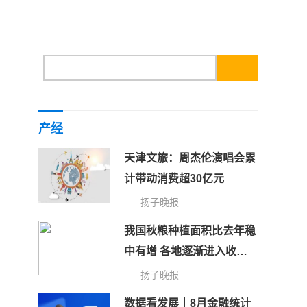
产经
天津文旅：周杰伦演唱会累
计带动消费超30亿元
扬子晚报
我国秋粮种植面积比去年稳
中有增 各地逐渐进入收获
期
扬子晚报
数据看发展｜8月金融统计