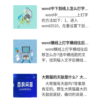
打?...
word中下划线上怎么打字？下划线怎么固定不随字走？
word中_________上打字
的方法如下：1、进入
word2010，在要设置下划线
的位置输入空格，然后选中
空格，点...
word横线上打字横线往后移怎么办？word横线上打字怎么居中？
word横线上打字横线往后
移怎么办?选中横线跑的文
字，找到输入文字后横线跑
的那几个文字，选中文字。
查看...
大熊猫的天敌是什么？大熊猫的战斗力到底有多强？
大熊猫有天敌吗?答案是
肯定的。野生大熊猫最大的
天敌就是豺，确切的说是四
川豺。四川豺主要分布在我
国的...