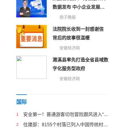
数据发布 中小企业发展指
数连续上升
扬子晚报
法院院长收到一封感谢信
背后的故事很温暖
安徽经济网
濉溪县率先打造全省县域数
字化服务型政府
安徽经济网
国际
1
安全第一！普通游客切勿冒险跟风进入“野景区”
2
住建部：8155个村落已列入中国传统村落保护名录