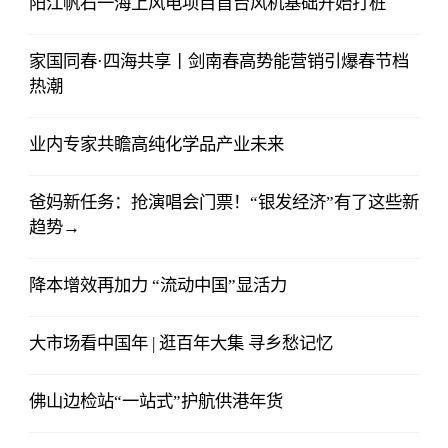
阳江帆石一海上风电项目首台风机基础开始打桩
家国同春·四海共享丨剑南春高势能营销引爆春节档
热潮
业内专家共瞻高纯化学品产业未来
爸妈新任务：抢演唱会门票！“银发经济”有了这些新
趋势→
降本增效再加力 “流动中国”显活力
大市场看中国年 | 逛百年大集 寻乡愁记忆
佛山边检站“一站式”护航供港年货