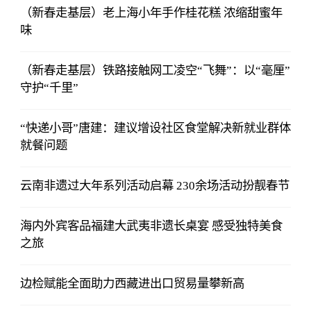
（新春走基层）老上海小年手作桂花糕 浓缩甜蜜年
味
（新春走基层）铁路接触网工凌空“飞舞”：以“毫厘”
守护“千里”
“快递小哥”唐建：建议增设社区食堂解决新就业群体
就餐问题
云南非遗过大年系列活动启幕 230余场活动扮靓春节
海内外宾客品福建大武夷非遗长桌宴 感受独特美食
之旅
边检赋能全面助力西藏进出口贸易量攀新高