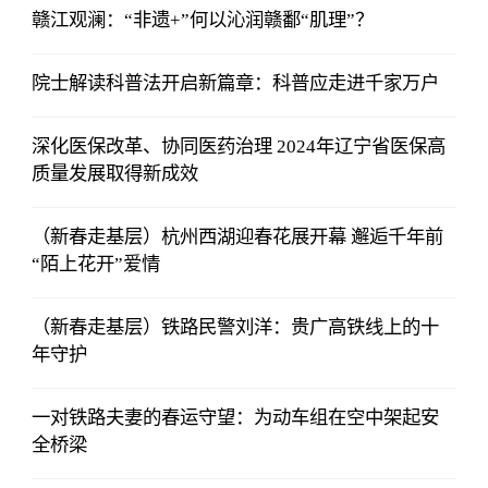
赣江观澜：“非遗+”何以沁润赣鄱“肌理”？
院士解读科普法开启新篇章：科普应走进千家万户
深化医保改革、协同医药治理 2024年辽宁省医保高
质量发展取得新成效
（新春走基层）杭州西湖迎春花展开幕 邂逅千年前
“陌上花开”爱情
（新春走基层）铁路民警刘洋：贵广高铁线上的十
年守护
一对铁路夫妻的春运守望：为动车组在空中架起安
全桥梁