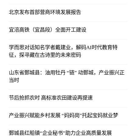
北京发布首部营商环境发展报告
宜涪高铁（宜昌段）全面开工建设
学而思对话知名学者戴建业，解码AI时代教育特
征，探寻藏在古诗里的未来密码
山东省鄄城县：油用牡丹 “链” 动鄄城，产业振兴正
当时
节后抢抓农时 高标准农田建设再提速
产业振兴赋能乡村发展 “妈妈岗”托起宝妈就业梦
鄄城县红船镇“企业秘书”助力企业高质量发展