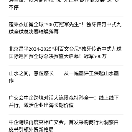
洪岩镇：以营商环境“优”无止境 促企业发展“进”步
不停
楚秉杰加冕全球“500万冠军先生”！独牙传奇中式九
球全球总决赛璀璨落幕
北京昌平2024-2025“利百文台尼”独牙传奇中式九球
国际巡回赛全球总决赛盛大启幕！冠军500万
山水之间，意蕴悠长——从一幅画评王保起山水画
作
广交会中企跨境对话大连阔森特孙全一：线上线下
并行，激活企业出海长期价值
中企跨境再度亮相广交会，首发采购商行为洞察白
皮书引领外贸新格局