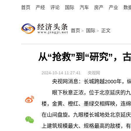
首页
产经
评论
国际
汽车
房产
产业
数
首页
国际
正文
>
>
从“抢救”到“研究”
2024-10-14 11:27:41
央视网
央视网消息：长城跨越2000年
眼下秋意正浓，位于北京延庆的九
楼，金黄、橙红、墨绿交相辉映，连绵
在山间盘旋。九眼楼长城地处北京延庆
上建筑规模最大、规格最高的敌楼，有