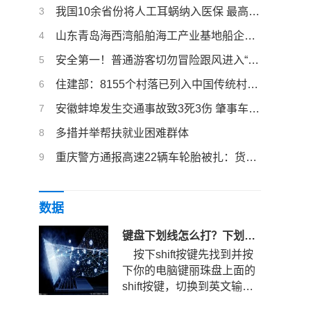
3
我国10余省份将人工耳蜗纳入医保 最高报销可达45万
4
山东青岛海西湾船舶海工产业基地船企主动求变：出坞！向着清洁能源转型
5
安全第一！普通游客切勿冒险跟风进入“野景区”
6
住建部：8155个村落已列入中国传统村落保护名录
7
安徽蚌埠发生交通事故致3死3伤 肇事车辆驾驶人已被控制
8
多措并举帮扶就业困难群体
9
重庆警方通报高速22辆车轮胎被扎：货车掉落图钉，排除故意抛撒
数据
键盘下划线怎么打？下划线快捷键是哪个？
按下shift按键先找到并按
下你的电脑键丽珠盘上面的
shift按键，切换到英文输入
法状态。键盘下划线怎么