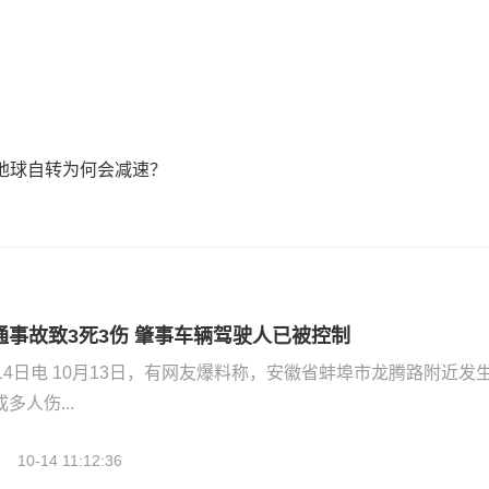
地球自转为何会减速？
事故致3死3伤 肇事车辆驾驶人已被控制
14日电 10月13日，有网友爆料称，安徽省蚌埠市龙腾路附近发
人伤...
10-14 11:12:36