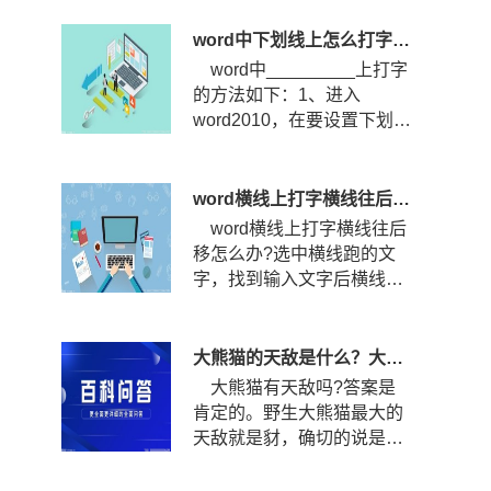
打?...
word中下划线上怎么打字？下划线怎么固定不随字走？
word中_________上打字
的方法如下：1、进入
word2010，在要设置下划线
的位置输入空格，然后选中
空格，点...
word横线上打字横线往后移怎么办？word横线上打字怎么居中？
word横线上打字横线往后
移怎么办?选中横线跑的文
字，找到输入文字后横线跑
的那几个文字，选中文字。
查看...
大熊猫的天敌是什么？大熊猫的战斗力到底有多强？
大熊猫有天敌吗?答案是
肯定的。野生大熊猫最大的
天敌就是豺，确切的说是四
川豺。四川豺主要分布在我
国的...