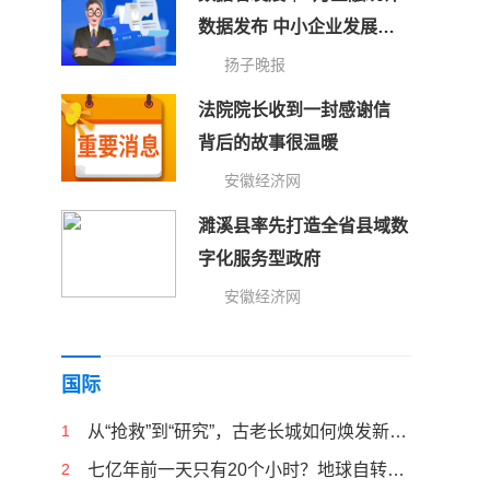
数据发布 中小企业发展指
数连续上升
扬子晚报
法院院长收到一封感谢信
背后的故事很温暖
安徽经济网
濉溪县率先打造全省县域数
字化服务型政府
安徽经济网
国际
1
从“抢救”到“研究”，古老长城如何焕发新生机？
2
七亿年前一天只有20个小时？地球自转为何会减速？