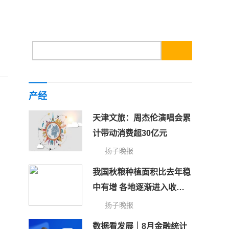
产经
天津文旅：周杰伦演唱会累
计带动消费超30亿元
扬子晚报
我国秋粮种植面积比去年稳
中有增 各地逐渐进入收获
期
扬子晚报
数据看发展｜8月金融统计